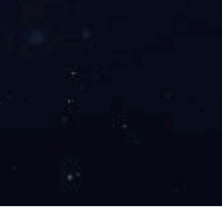
导航
发现完美电竞
体育热点
体育明星
集团服务
加入完美电竞官网
网站地图