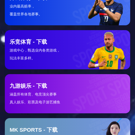
250
+
在职员工
4500
+
完成项目
3000
+
顾客成员