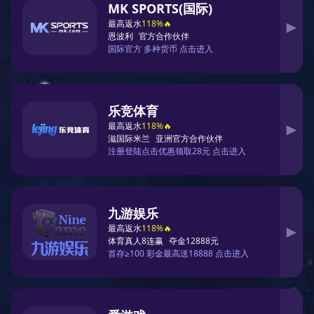
变生活”的理念，鼓励人们积极参与体育锻炼，享受运动带
来的快乐与成就感。
未来，
完美电竞APP
将继续秉承科技创新、品质第一的宗
旨，不断提升产品研发能力和服务水平，致力于成为全球运
动装备行业的领军企业，为推动全民健康运动事业发展贡献
力量。让我们一起点燃运动的火花，追逐健康与活力的人
生！